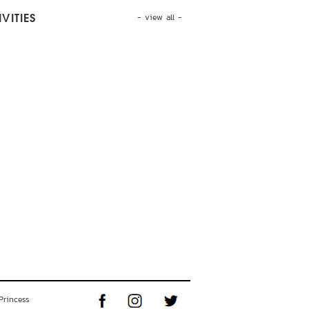
- view all -
VITIES
Princess