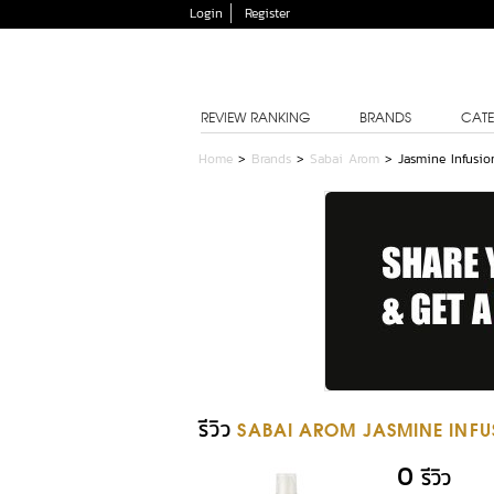
Login
Register
REVIEW RANKING
BRANDS
CATE
Home
>
Brands
>
Sabai Arom
>
Jasmine Infusio
รีวิว
SABAI AROM JASMINE INFU
0
รีวิว