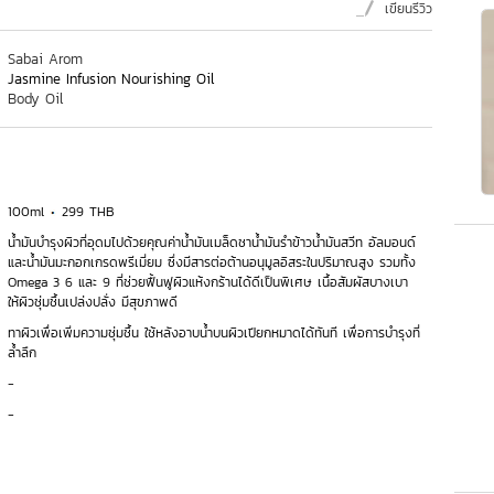
เขียนรีวิว
Sabai Arom
Jasmine Infusion Nourishing Oil
Body Oil
100ml
299 THB
น้ำมันบำรุงผิวที่อุดมไปด้วยคุณค่าน้ำมันเมล็ดชาน้ำมันรำข้าวน้ำมันสวีท อัลมอนด์
และน้ำมันมะกอกเกรดพรีเมี่ยม ซึ่งมีสารต่อต้านอนุมูลอิสระในปริมาณสูง รวมทั้ง
Omega 3 6 และ 9 ที่ช่วยฟื้นฟูผิวแห้งกร้านได้ดีเป็นพิเศษ เนื้อสัมผัสบางเบา
ให้ผิวชุ่มชื้นเปล่งปลั่ง มีสุขภาพดี
ทาผิวเพื่อเพิ่มความชุ่มชื้น ใช้หลังอาบน้ำบนผิวเปียกหมาดได้ทันที เพื่อการบำรุงที่
ล้ำลึก
-
-