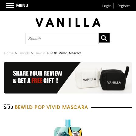
Login
Register
Home
>
Brands
>
BeWild
>
POP Vivid Mascara
รีวิว
BEWILD POP VIVID MASCARA