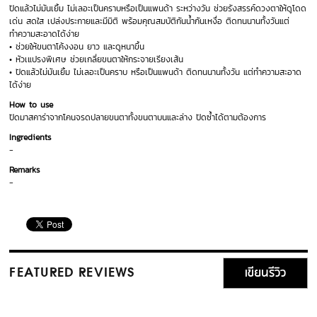
ปัดแล้วไม่มันเยิ้ม ไม่เลอะเป็นคราบหรือเป็นแพนด้า ระหว่างวัน ช่วยรังสรรค์ดวงตาให้ดูโดด
เด่น สดใส เปล่งประกายและมีมิติ พร้อมคุณสมบัติกันน้ำกันเหงื่อ ติดทนนานทั้งวันแต่
ทำความสะอาดได้ง่าย
• ช่วยให้ขนตาโค้งงอน ยาว และดูหนาขึ้น
• หัวเแปรงพิเศษ ช่วยเกลี่ยขนตาให้กระจายเรียงเส้น
• ปัดแล้วไม่มันเยิ้ม ไม่เลอะเป็นคราบ หรือเป็นแพนด้า ติดทนนานทั้งวัน แต่ทำความสะอาด
ได้ง่าย
How to use
ปัดมาสคาร่าจากโคนจรดปลายขนตาทั้งขนตาบนและล่าง ปัดซ้ำได้ตามต้องการ
Ingredients
-
Remarks
-
เขียนรีวิว
FEATURED REVIEWS