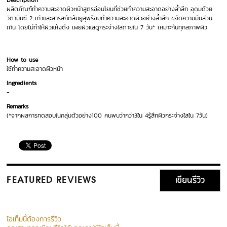
Description
ผลิตภัณฑ์ทำความสะอาดผิวหน้าสูตรอ่อนโยนที่ช่วยทำความสะอาดอย่างล้ำลึก อุดมด้วย
วิตามินซี 2 เท่าและสารสกัดส้มยูสุพร้อมทำความสะอาดผิวอย่างล้ำลึก ขจัดความมันส่วน
เกิน โดยไม่ทำให้ผิวแห้งตึง เผยผิวแลดูกระจ่างใสภายใน 7 วัน* เหมาะกับทุกสภาพผิว
How to use
ใช้ทำความสะอาดผิวหน้า
Ingredients
-
Remarks
(*จากผลการทดสอบในกลุ่มตัวอย่าง100 คนพบว่ากว่า3ใน 4รู้สึกผิวกระจ่างใสใน 7วัน)
เขียนรีวิว
FEATURED REVIEWS
ไอเท็มนี้ต้องการรีวิว