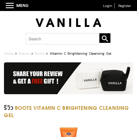
Login
Register
Home
>
Brands
>
Boots
>
Vitamin C Brightening Cleansing Gel
รีวิว
BOOTS VITAMIN C BRIGHTENING CLEANSING
GEL