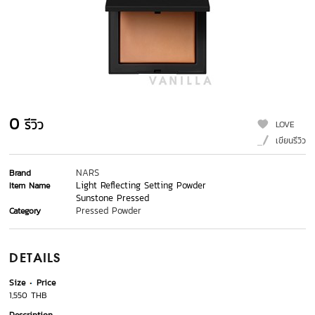
0
รีวิว
LOVE
เขียนรีวิว
NARS
Brand
Light Reflecting Setting Powder
Item Name
Sunstone Pressed
Pressed Powder
Category
DETAILS
Size
Price
1,550 THB