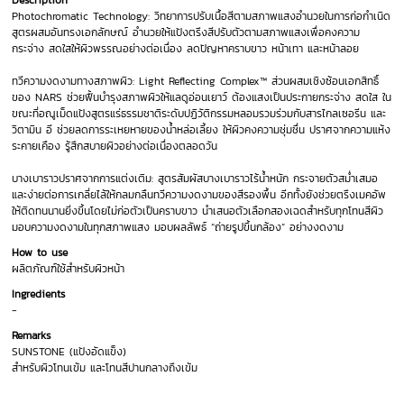
Description
Photochromatic Technology: วิทยาการปรับเนื้อสีตามสภาพแสงอำนวยในการก่อกำเนิด
สูตรผสมอันทรงเอกลักษณ์ อำนวยให้แป้งตรึงสีปรับตัวตามสภาพแสงเพื่อคงความ
กระจ่าง สดใสให้ผิวพรรณอย่างต่อเนื่อง ลดปัญหาคราบขาว หน้าเทา และหน้าลอย
ทวีความงดงามทางสภาพผิว: Light Reflecting Complex™ ส่วนผสมเชิงซ้อนเอกสิทธิ์
ของ NARS ช่วยฟื้นบำรุงสภาพผิวให้แลดูอ่อนเยาว์ ต้องแสงเป็นประกายกระจ่าง สดใส ใน
ขณะที่อณูเม็ดแป้งสูตรแร่ธรรมชาติระดับปฏิวัติกรรมหลอมรวมร่วมกับสารไกลเซอรีน และ
วิตามิน อี ช่วยลดการระเหยหายของน้ำหล่อเลี้ยง ให้ผิวคงความชุ่มชื่น ปราศจากความแห้ง
ระคายเคือง รู้สึกสบายผิวอย่างต่อเนื่องตลอดวัน
บางเบาราวปราศจากการแต่งเติม: สูตรสัมผัสบางเบาราวไร้น้ำหนัก กระจายตัวสม่ำเสมอ
และง่ายต่อการเกลี่ยไล้ให้กลมกลืนทวีความงดงามของสีรองพื้น อีกทั้งยังช่วยตรึงเมคอัพ
ให้ติดทนนานยิ่งขึ้นโดยไม่ก่อตัวเป็นคราบขาว นำเสนอตัวเลือกสองเฉดสำหรับทุกโทนสีผิว
มอบความงดงามในทุกสภาพแสง มอบผลลัพธ์ “ถ่ายรูปขึ้นกล้อง” อย่างงดงาม
How to use
ผลิตภัณฑ์ใช้สำหรับผิวหน้า
Ingredients
-
Remarks
SUNSTONE (แป้งอัดแข็ง)
สำหรับผิวโทนเข้ม และโทนสีปานกลางถึงเข้ม