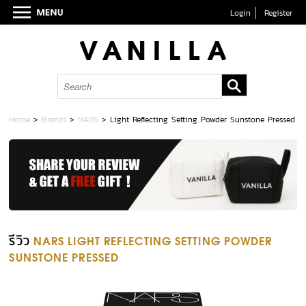
Login
Register
Home
>
Brands
>
NARS
>
Light Reflecting Setting Powder Sunstone Pressed
รีวิว
NARS LIGHT REFLECTING SETTING POWDER
SUNSTONE PRESSED