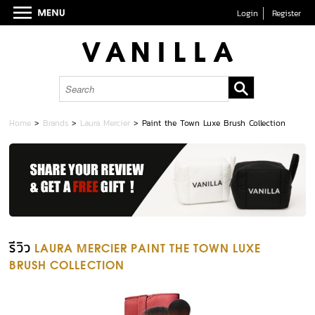
Login
Register
Home
>
Brands
>
Laura Mercier
>
Paint the Town Luxe Brush Collection
รีวิว
LAURA MERCIER PAINT THE TOWN LUXE
BRUSH COLLECTION