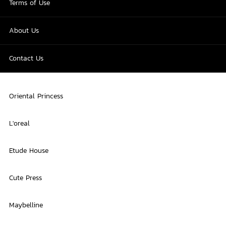
Terms of Use
About Us
Contact Us
Oriental Princess
L'oreal
Etude House
Cute Press
Maybelline