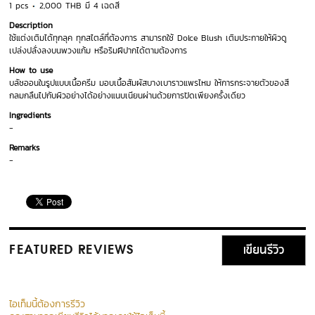
1 pcs
2,000 THB มี 4 เฉดสี
Description
ใช้แต่งเติมได้ทุกลุค ทุกสไตล์ที่ต้องการ สามารถใช้ Dolce Blush เติมประกายให้ผิวดู
เปล่งปลั่งลงบนพวงแก้ม หรือริมฝีปากได้ตามต้องการ
How to use
บลัชออนในรูปแบบเนื้อครีม มอบเนื้อสัมผัสบางเบาราวแพรไหม ให้การกระจายตัวของสี
กลมกลืนไปกับผิวอย่างได้อย่างแนบเนียนผ่านด้วยการปัดเพียงครั้งเดียว
Ingredients
-
Remarks
-
เขียนรีวิว
FEATURED REVIEWS
ไอเท็มนี้ต้องการรีวิว