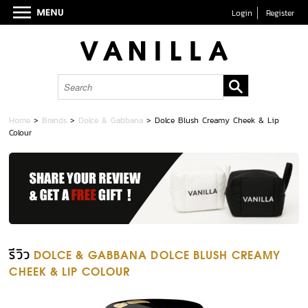
Login
Register
Home
>
Brands
>
Dolce & Gabbana
>
Dolce Blush Creamy Cheek & Lip
Colour
รีวิว
DOLCE & GABBANA DOLCE BLUSH CREAMY
CHEEK & LIP COLOUR