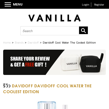
Login
Register
Home
>
Brands
>
Davidoff
>
Davidoff​ Cool​ Water​ The​ Cool​est​ Edition
รีวิว
DAVIDOFF DAVIDOFF​ COOL​ WATER​ THE​
COOL​EST​ EDITION