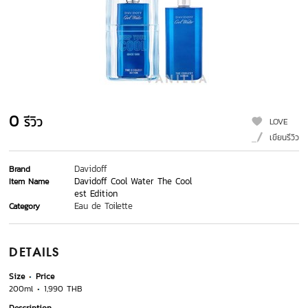
0
รีวิว
LOVE
เขียนรีวิว
Davidoff
Brand
Davidoff​ Cool​ Water​ The​ Cool​
Item Name
est​ Edition
Eau de Toilette
Category
DETAILS
Size
Price
200ml
1,990 THB