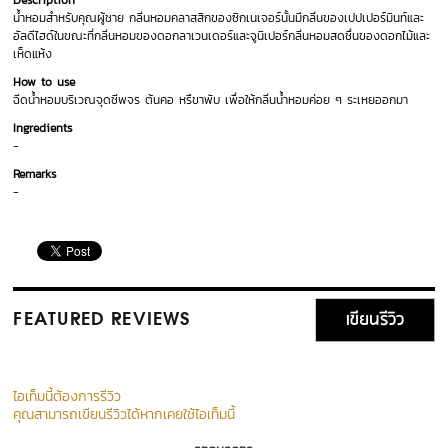
Description
น้ำหอมสำหรับคุณผู้ชาย กลิ่นหอมคลาสสิกของซิกเนเจอร์นั้นมีกลิ่นของเปปเปอร์มินท์และ
อัลดีไฮด์ในขณะที่กลิ่นหอมของดอกลาเวนเดอร์และจูนิเปอร์กลิ่นหอมสดชื่นของดอกไม้และ
เห็ดแห้ง
How to use
ฉีดน้ำหอมบริเวณจุดชีพจร ต้นคอ หรืขาพับ เพื่อให้กลิ่นน้ำหอมค่อย ๆ ระเหยออกมา
Ingredients
-
Remarks
-
เขียนรีวิว
FEATURED REVIEWS
ไอเท็มนี้ต้องการรีวิว
คุณสามารถเขียนรีวิวได้หากเคยใช้ไอเท็มนี้