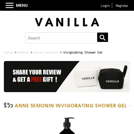
Login
Register
Home
>
Brands
>
Anne Semonin
>
Invigorating Shower Gel
รีวิว
ANNE SEMONIN INVIGORATING SHOWER GEL