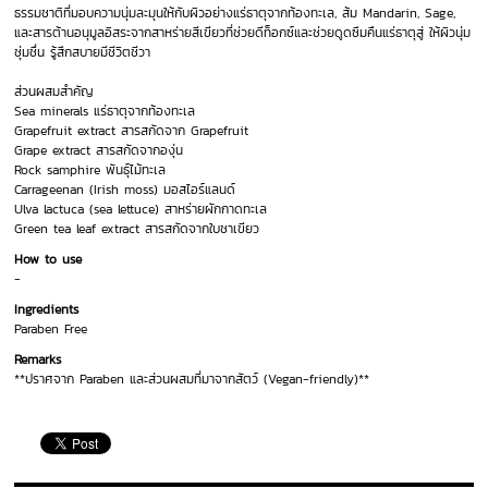
ธรรมชาติที่มอบความนุ่มละมุนให้กับผิวอย่างแร่ธาตุจากท้องทะเล, ส้ม Mandarin, Sage,
และสารต้านอนุมูลอิสระจากสาหร่ายสีเขียวที่ช่วยดีท็อกซ์และช่วยดูดซึมคืนแร่ธาตุสู่ ให้ผิวนุ่ม
ชุ่มชื่น รู้สึกสบายมีชีวิตชีวา
ส่วนผสมสำคัญ
Sea minerals แร่ธาตุจากท้องทะเล
Grapefruit extract สารสกัดจาก Grapefruit
Grape extract สารสกัดจากองุ่น
Rock samphire พันธุ์ไม้ทะเล
Carrageenan (Irish moss) มอสไอร์แลนด์
Ulva lactuca (sea lettuce) สาหร่ายผักกาดทะเล
Green tea leaf extract สารสกัดจากใบชาเขียว
How to use
-
Ingredients
Paraben Free
Remarks
**ปราศจาก Paraben และส่วนผสมที่มาจากสัตว์ (Vegan-friendly)**