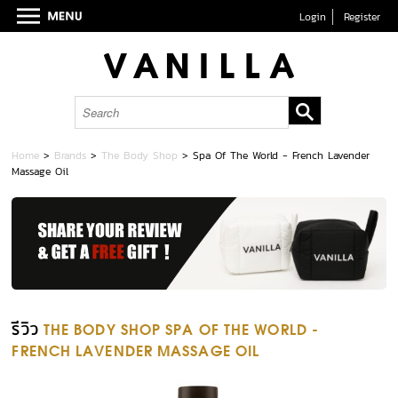
Login
Register
Home
>
Brands
>
The Body Shop
>
Spa Of The World - French Lavender
Massage Oil
รีวิว
THE BODY SHOP SPA OF THE WORLD -
FRENCH LAVENDER MASSAGE OIL