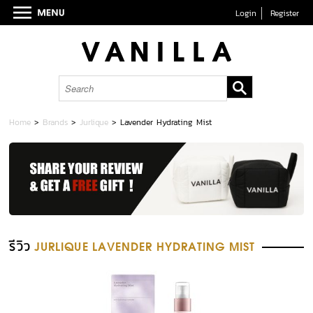
Login
Register
Home
>
Brands
>
Jurlique
>
Lavender Hydrating Mist
รีวิว
JURLIQUE LAVENDER HYDRATING MIST