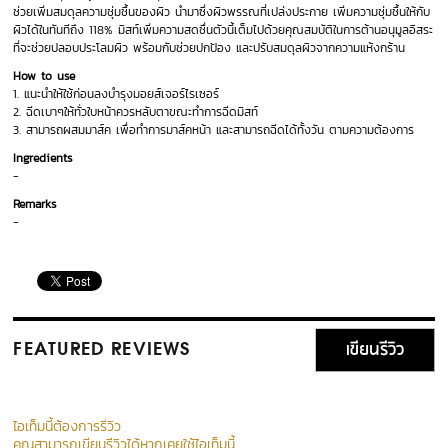
ช่วยเพิ่มสมดุลความชุ่มชื้นของผิว นำมาซึ่งผิวพรรณที่เปล่งประกาย เพิ่มความชุ่มชื้นให้กับ
ผิวได้ในทันทีถึง 118% มิสท์เพิ่มความสดชื่นตัวนี้เต็มไปด้วยคุณสมบัติในการต้านอนุมูลอิสระ
ที่จะช่วยปลอบประโลมผิว พร้อมกับช่วยปกป้อง และปรับสมดุลผิวจากความแห้งกร้าน
How to use
1. แนะนำให้ใช้ก่อนลงบำรุงมอยส์เจอร์ไรเซอร์
2. ฉีดเบาๆให้ทั่วใบหน้าควรหลับตาขณะทำการฉีดมิสท์
3. สามารถผสมมาส์ค เพื่อทำการมาส์คหน้า และสามารถฉีดได้ทั้งวัน ตามความต้องการ
Ingredients
-
Remarks
-
เขียนรีวิว
FEATURED REVIEWS
ไอเท็มนี้ต้องการรีวิว
คุณสามารถเขียนรีวิวได้หากเคยใช้ไอเท็มนี้