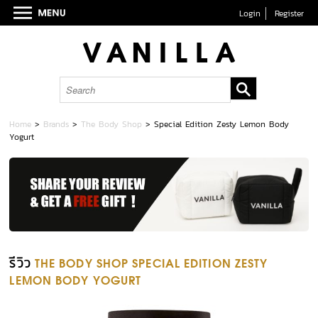
Login
Register
Home
>
Brands
>
The Body Shop
>
Special Edition Zesty Lemon Body
Yogurt
รีวิว
THE BODY SHOP SPECIAL EDITION ZESTY
LEMON BODY YOGURT