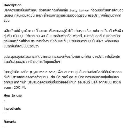
Description
ปลุกความสดชื่นในตัวคุณ ด้วยผลิตภัณฑ์ในกลุ่ม Zesty Lemon ที่อุดมไปด้วยสารสัดของ
เลมอน กลิ่นหอมสดชื่น เหมาะสำหรับการดูแลผิวในช่วงฤดูร้อน หรือประเทศที่มีภูมิอากาศ
ร้อน
ผลิตภัณฑ์บำรุงผิวกายเนื้อบางเบาซึมซาบลงสู่ผิวได้อย่างรวดเร็วภายใน 15 วินาที เพื่อผิว
ชุ่มชื้น เนียนนุ่ม ได้ยาวนาน 48 ชั แนวกลิ่นฟลอรัล-ฟรุตตี้, แนวกลิ่นสดชื่นในแต่ละชนิด
ของผลิตภัณฑ์ช่วยเสริมการทำงานซึ่งกันและกัน, ช่วยมอบความชุ่มชื้นให้ผิว พร้อมมอบ
แนวกลิ่นที่สดชื่นมีชีวิตชีวา
แต่ละสูตรอุดมด้วยสารสกัดจากดอกกระบองเพ็ชรที่บานยามค่ำคืน จากประเทศโมร็อคโค
ร่วมกับส่วนผสมจากโครงการค้าชุมชนอื่นๆ
ไฮยาลูโรนิก แอซิด (Hyaluronic acid)เพื่อมอบความชุ่มชื้นอย่างต่อเนื่องให้กับผิวตลอด
ทั้งวัน สารสกัดโครงการค้าชุมชน: เชีย บัตเตอร์ คุณสมบัติในการมอบความชุ่มชื้นให้ผิว
จากประเทศกาน่า ปรับสมดุลความชุ่มชื้นด้วยออร์แกนิก อัลมอนด์ มิลค์ จากสเปน 100%
vegan 200 ML
How to use
-
Ingredients
-
Remarks
-