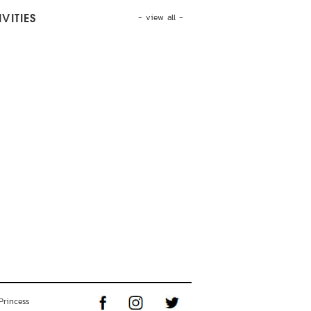
- view all -
VITIES
Princess