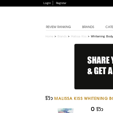
Login
Register
REVIEW RANKING
BRANDS
CATE
Home
>
Brands
>
Malissa Kiss
>
Whitening Body
รีวิว
MALISSA KISS WHITENING 
0
รีวิว