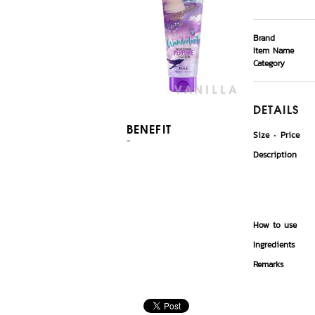
Brand
Item Name
Category
DETAILS
BENEFIT
Size
Price
-
Description
How to use
Ingredients
Remarks