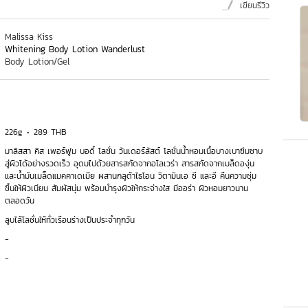
เขียนรีวิว
Malissa Kiss
Whitening Body Lotion Wanderlust
Body Lotion/Gel
226g
289 THB
มาลิสสา คิส เพอร์ฟูม บอดี้ โลชั่น วันเดอร์ลัสต์ โลชั่นน้ำหอมเนื้อบางเบาซึมซาบ
สู่ผิวได้อย่างรวดเร็ว อุดมไปด้วยสารสกัดจากอโลเวร่า สารสกัดจากเมล็ดองุ่น
และน้ำมันเมล็ดแมคคาเดเมีย ผสานกลูต้าไธโอน วิตามินเอ ซี และอี คืนความชุ่ม
ชื้นให้ผิวเนียน สัมผัสนุ่ม พร้อมบำรุงผิวให้กระจ่างใส มีออร่า ผิวหอมยาวนาน
ตลอดวัน
ลูบไล้โลชั่นให้ทั่วเรือนร่างเป็นประจำทุกวัน
-
-