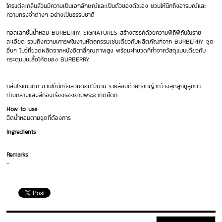
ใครแต่ละกลิ่นล้วนมีความเป็นเอกลักษณ์และเป็นตัวของตัวเอง ชวนให้นึกถึงอารมณ์และ
ความทรงจำต่างๆ อย่างเป็นธรรมชาติ
คอลเลคชั่นน้ำหอม BURBERRY SIGNATURES สร้างสรรค์ด้วยความพิถีพิถันในราย
ละเอียด รวมถึงความเคารพในงานหัตถกรรมเช่นเดียวกับผลิตภัณฑ์จาก BURBERRY ชุด
อื่นๆ โบว์ที่ขวดผลิตจากหนังอิตาลี่คุณภาพสูง พร้อมฝาขวดที่ทำจากวัสดุแบบเดียวกับ
กระดุมบนเสื้อโค้ตของ BURBERRY
กลิ่นโรแมนติก ชวนให้นึกถึงสวนดอกไม้บาน รายล้อมด้วยทุ่งหญ้ากว้างสุดลูกหูลูกตา
ท่ามกลางแสงสีทองเรืองรองยามพระอาทิตย์ตก
How to use
ฉีดน้ำหอมตามจุดที่ต้องการ
Ingredients
-
Remarks
-