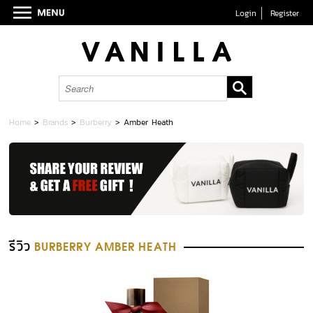
Login
Register
Home
>
Brands
>
Burberry
>
Amber Heath
รีวิว
BURBERRY AMBER HEATH