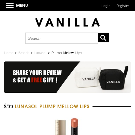
Login
Register
Home
>
Brands
>
Lunasol
>
Plump Mellow Lips
รีวิว
LUNASOL PLUMP MELLOW LIPS