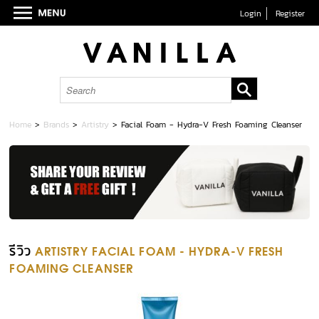
Login
Register
Home
>
Brands
>
Artistry
>
Facial Foam - Hydra-V Fresh Foaming Cleanser
รีวิว
ARTISTRY FACIAL FOAM - HYDRA-V FRESH
FOAMING CLEANSER