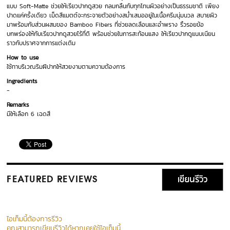
แบบ Soft-Matte ช่วยให้เรียวปากดูสวย กลมกลืนกับทุกโทนผิวอย่างเป็นธรรมชาติ เพียง
ปาดแค่ครั้งเดียว เม็ดสีแมตต์จะกระจายตัวอย่างสม่ำเสมออยู่ในเนื้อครีมนุ่มนวล สบายผิว
มาพร้อมกับส่วนผสมของ Bamboo Fibers ที่ช่วยลดเลือนและอำพราง ริ้วรอยข้อ
บกพร่องให้กับเรียวปากดูสวยไร้ที่ติ พร้อมช่วยในการสะท้อนแสง ให้เรียวปากดูแนบเนียน
ราวกับปราศจากการแต่งเติม
How to use
ใช้ทาบริเวณริมฝีปากให้สวยงามตามความต้องการ
Ingredients
-
Remarks
มีให้เลือก 6 เฉดสี
เขียนรีวิว
FEATURED REVIEWS
ไอเท็มนี้ต้องการรีวิว
คุณสามารถเขียนรีวิวได้หากเคยใช้ไอเท็มนี้