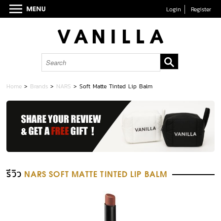
Login
Register
Home
>
Brands
>
NARS
>
Soft Matte Tinted Lip Balm
รีวิว
NARS SOFT MATTE TINTED LIP BALM