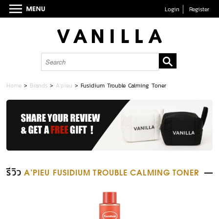
Login
Register
Home
>
Brands
>
A'pieu
>
Fusidium Trouble Calming Toner
รีวิว
A'PIEU FUSIDIUM TROUBLE CALMING TONER