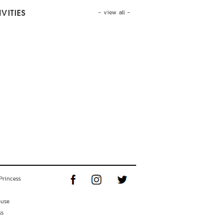
- view all -
VITIES
Princess
ouse
ss