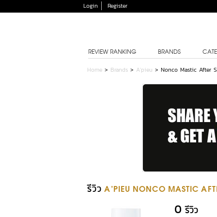
Login
Register
REVIEW RANKING
BRANDS
CATE
Home
>
Brands
>
A'pieu
>
Nonco Mastic After 
รีวิว
A'PIEU NONCO MASTIC AFT
0
รีวิว