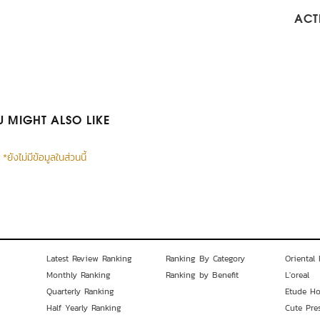
ACTI
 MIGHT ALSO LIKE
*ยังไม่มีข้อมูลในส่วนนี้
Latest Review Ranking
Ranking By Category
Oriental 
Monthly Ranking
Ranking by Benefit
L'oreal
Quarterly Ranking
Etude H
Half Yearly Ranking
Cute Pre