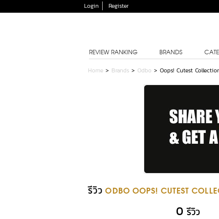
Login
Register
REVIEW RANKING
BRANDS
CATE
Home
>
Brands
>
Odbo
>
Oops! Cutest Collectio
รีวิว
ODBO OOPS! CUTEST COLLE
0
รีวิว