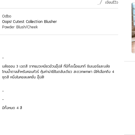
เขียนรีวิว
Odbo
Oops! Cutest Collection Blusher
Powder Blush/Cheek
-
บลัชออน 3 เฉดสี จากแมวเหมียวอ้วนอุ๊ปส์ ที่มีทั้งเนื้อแมทท์ ชิมเมอร์และบลัช
โทนน้ำตาลสำหรับคอนทัวร์ คุ้มค่าน่าใช้ในตลับเดียว สะดวกพกพา มีให้เลือกถึง 4
ชุดสี หนึ่งในคอลเลคชั่น อุ๊ปส์!
-
-
มีทั้งหมด 4 สี