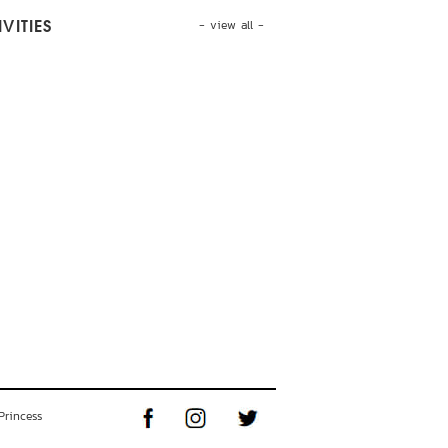
- view all -
VITIES
Princess