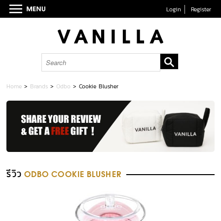
Login
Register
Home
>
Brands
>
Odbo
>
Cookie Blusher
รีวิว
ODBO COOKIE BLUSHER