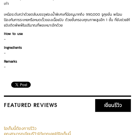
เท่า
เหนือระดับกว่าด้วยตลับบรรจุฟองน้ำพิเศษที่มีอณูมากถึง 990,000 รูคุชชั่น พร้อม
ป้องกันการระเหยหรือหมดเร็วของเนื้อแป้ง ด้วยชั้นกรองคุณภาพสูงอีก 1 ชั้น ที่ยังช่วยให้
แป้งติดพัพฟ์ในปริมาณที่พอเหมาะอีกด้วย
How to use
-
Ingredients
-
Remarks
-
เขียนรีวิว
FEATURED REVIEWS
ไอเท็มนี้ต้องการรีวิว
คุณสามารถเขียนรีวิวได้หากเคยใช้ไอเท็มนี้