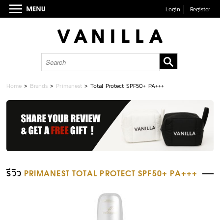
Login
Register
Home
>
Brands
>
Primanest
>
Total Protect SPF50+ PA+++
รีวิว
PRIMANEST TOTAL PROTECT SPF50+ PA+++