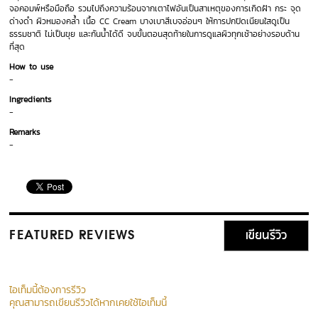
จอคอมพ์หรือมือถือ รวมไปถึงความร้อนจากเตาไฟอันเป็นสาเหตุของการเกิดฝ้า กระ จุด
ด่างดำ ผิวหมองคล้ำ เนื้อ CC Cream บางเบาสีเบจอ่อนๆ ให้การปกปิดเนียนใสดูเป็น
ธรรมชาติ ไม่เป็นขุย และกันน้ำได้ดี จบขั้นตอนสุดท้ายในการดูแลผิวทุกเช้าอย่างรอบด้าน
ที่สุด
How to use
-
Ingredients
-
Remarks
-
เขียนรีวิว
FEATURED REVIEWS
ไอเท็มนี้ต้องการรีวิว
คุณสามารถเขียนรีวิวได้หากเคยใช้ไอเท็มนี้