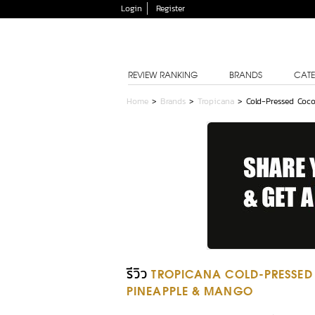
Login
Register
REVIEW RANKING
BRANDS
CATE
Home
>
Brands
>
Tropicana
>
Cold-Pressed Coc
รีวิว
TROPICANA COLD-PRESSED
PINEAPPLE & MANGO