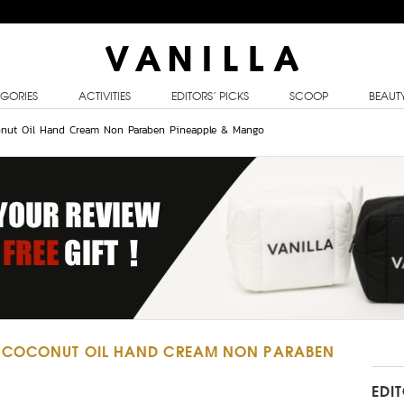
GORIES
ACTIVITIES
EDITORS’ PICKS
SCOOP
BEAUT
onut Oil Hand Cream Non Paraben Pineapple & Mango
 COCONUT OIL HAND CREAM NON PARABEN
EDI