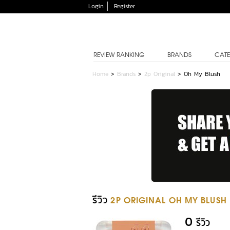
Login
Register
REVIEW RANKING
BRANDS
CATE
Home
>
Brands
>
2p Original
>
Oh My Blush
รีวิว
2P ORIGINAL OH MY BLUSH
0
รีวิว