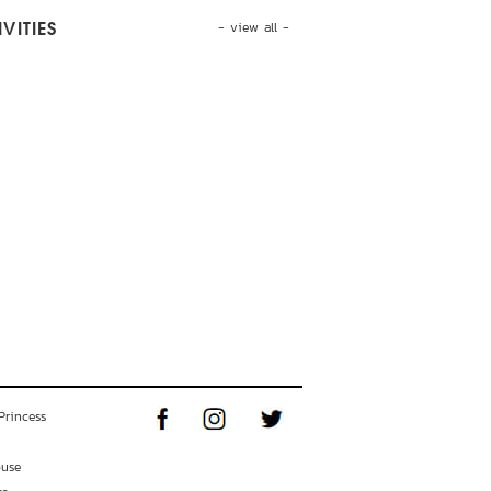
- view all -
VITIES
Princess
ouse