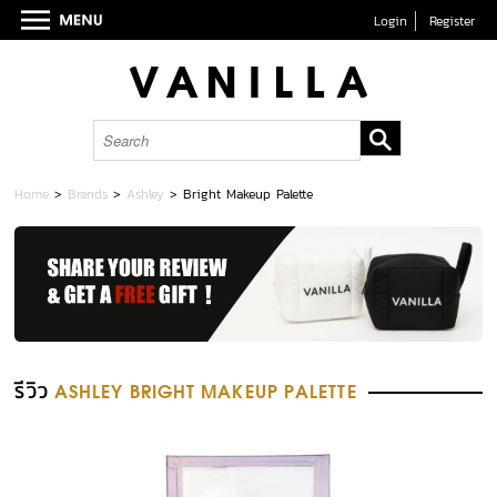
Login
Register
Home
>
Brands
>
Ashley
>
Bright Makeup Palette
รีวิว
ASHLEY BRIGHT MAKEUP PALETTE