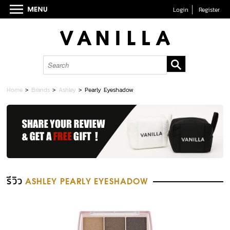
Login
Register
Home
>
Brands
>
Ashley
>
Pearly Eyeshadow
รีวิว
ASHLEY PEARLY EYESHADOW