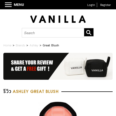
Login
Register
Home
>
Brands
>
Ashley
>
Great Blush
รีวิว
ASHLEY GREAT BLUSH