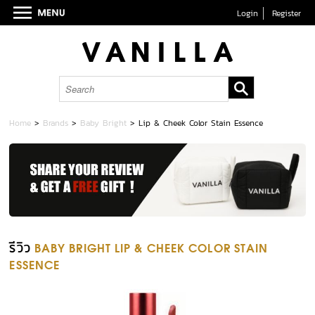
Login
Register
Home
>
Brands
>
Baby Bright
>
Lip & Cheek Color Stain Essence
รีวิว
BABY BRIGHT LIP & CHEEK COLOR STAIN
ESSENCE