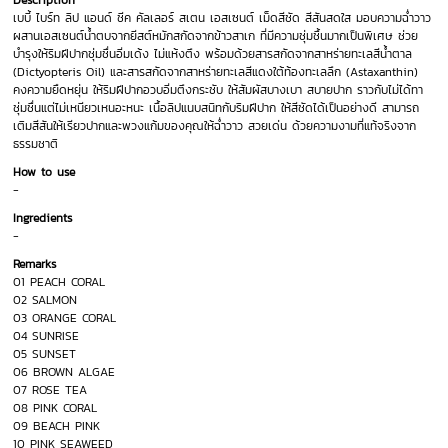
Description
เบบี้ ไบร์ท ลิป แอนด์ ชีค คัลเลอร์ สเตน เอสเซนต์ เม็ดสีชัด สีสันสดใส มอบความฉ่ำวาว
ผสานเอสเซนต์น้ำตบจากยีสต์หมักสกัดจากข้าวสาเก ที่มีความชุ่มชื้นมากเป็นพิเศษ ช่วย
บำรุงให้ริมฝีปากชุ่มชื่นอิ่มเด้ง ไม่แห้งตึง พร้อมด้วยสารสกัดจากสาหร่ายทะเลสีน้ำตาล
(Dictyopteris Oil) และสารสกัดจากสาหร่ายทะเลสีแดงใต้ท้องทะเลลึก (Astaxanthin)
คงความยืดหยุ่น ให้ริมฝีปากอวบอิ่มตึงกระชับ ให้สัมผัสบางเบา สบายปาก ราวกับไม่ได้ทา
ชุ่มชื่นแต่ไม่เหนียวเหนอะหนะ เนื้อลิปแนบสนิทกับริมฝีปาก ให้สีชัดได้เป็นอย่างดี สามารถ
เติมสีสันให้เรียวปากและพวงแก้มของคุณให้ฉ่ำวาว สวยเด่น ด้วยความงามที่แท้จริงจาก
ธรรมชาติ
How to use
-
Ingredients
-
Remarks
01 PEACH CORAL
02 SALMON
03 ORANGE CORAL
04 SUNRISE
05 SUNSET
06 BROWN ALGAE
07 ROSE TEA
08 PINK CORAL
09 BEACH PINK
10 PINK SEAWEED