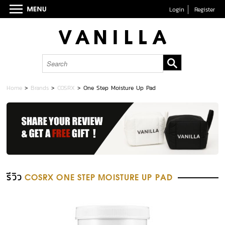
Login
Register
Home
>
Brands
>
COSRX
>
One Step Moisture Up Pad
รีวิว
COSRX ONE STEP MOISTURE UP PAD