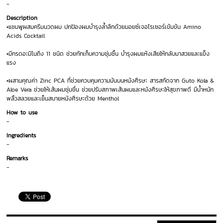
-
Description
•แชมพูผสมครีมนวดผม ปกป้องผมบำรุงล้ำลึกด้วยมอยซ์เจอไรเซอร์เข้มข้น Amino
Acids Cocktail
•มีกรดอะมิโนถึง 11 ชนิด ช่วยกักเก็บความชุ่มชื้น บำรุงผมแห้งเสียให้กลับมาสวยและแข็ง
แรง
•ผสานคุณค่า Zinc PCA ที่ช่วยควบคุมความมันบนหนังศีรษะ สารสกัดจาก Guto Kola &
Aloe Vera ช่วยให้เส้นผมชุ่มชื่น ช่วยปรับสภาพเส้นผมและหนังศีรษะให้สุขภาพดี มีน้ำหนัก
พลิ้วสลวยและเย็นสบายหนังศีรษะด้วย Menthol
How to use
-
Ingredients
-
Remarks
-