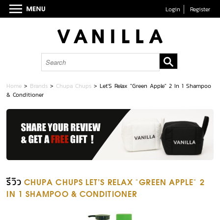
Login
Register
Home
>
Brands
>
Chupa Chups
>
Let'S Relax "Green Apple" 2 In 1 Shampoo
& Conditioner
รีวิว
CHUPA CHUPS LET'S RELAX "GREEN APPLE" 2
IN 1 SHAMPOO & CONDITIONER