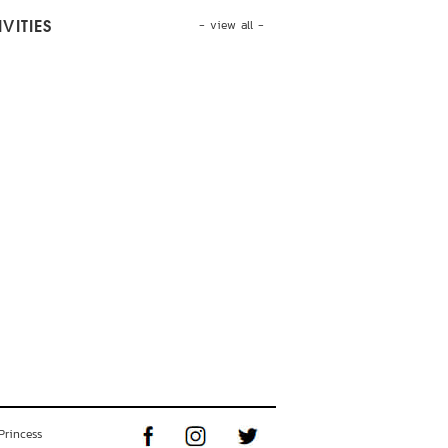
- view all -
VITIES
Princess