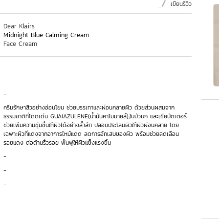
เขียนรีวิว
Dear Klairs
Midnight Blue Calming Cream
Face Cream
-
ครีมรักษาสิวอย่างอ่อนโยน ช่วยบรรเทาและผ่อนคลายผิว ด้วยส่วนผสมจาก
ธรรมชาติที่โดดเด่น GUAIAZULENE(น้ำมันคาโมมายล์),ใบบัวบก และเชียบัตเตอร์
ช่วยเพิ่มความชุ่มชื้นให้ผิวได้อย่างล้ำลึก ปลอบประโลมผิวให้ผิวผ่อนคลาย โดย
เฉพาะผิวที่แดงจากอาการไหม้แดด ลดการอักเสบของผิว พร้อมช่วยลดเลือน
รอยแดง ต่อต้านริ้วรอย ฟื้นฟูให้ผิวแข็งแรงขึ้น
-
-
-