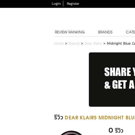
Login
Register
REVIEW RANKING
BRANDS
CATE
Home
>
Brands
>
Dear Klairs
>
Midnight Blue C
รีวิว
DEAR KLAIRS MIDNIGHT BL
0
รีวิว