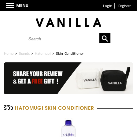
Login
Register
Home
>
Brands
>
Hatomugi
>
Skin Conditioner
รีวิว
HATOMUGI SKIN CONDITIONER