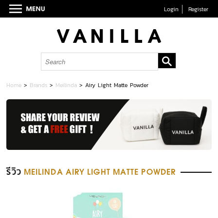
Login
Register
Home
>
Brands
>
Meilinda
>
Airy Light Matte Powder
รีวิว
MEILINDA AIRY LIGHT MATTE POWDER