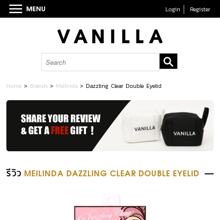
Login
Register
Home
>
Brands
>
Meilinda
>
Dazzling Clear Double Eyelid
รีวิว
MEILINDA DAZZLING CLEAR DOUBLE EYELID