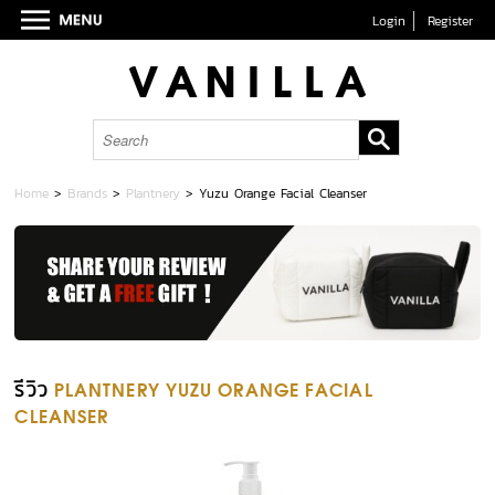
Login
Register
Home
>
Brands
>
Plantnery
>
Yuzu Orange Facial Cleanser
รีวิว
PLANTNERY YUZU ORANGE FACIAL
CLEANSER