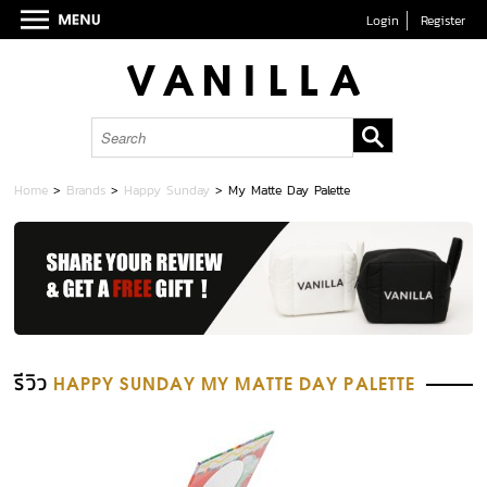
Login
Register
Home
>
Brands
>
Happy Sunday
>
My Matte Day Palette
รีวิว
HAPPY SUNDAY MY MATTE DAY PALETTE