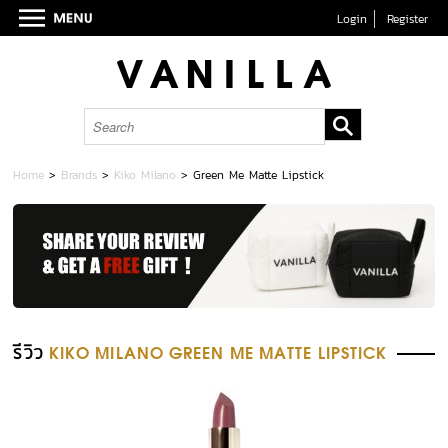
Login
Register
Home
>
Brands
>
Kiko Milano
>
Green Me Matte Lipstick
รีวิว
KIKO MILANO GREEN ME MATTE LIPSTICK