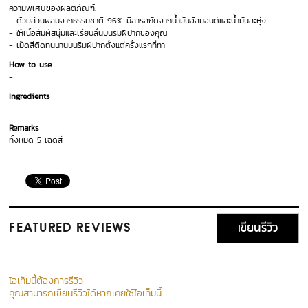
ความพิเศษของผลิตภัณฑ์:
- ด้วยส่วนผสมจากธรรมชาติ 96% มีสารสกัดจากน้ำมันอัลมอนด์และน้ำมันละหุ่ง
- ให้เนื้อสัมผัสนุ่มและเรียบลื่นบนริมฝีปากของคุณ
- เม็ดสีติดทนนานบนริมฝีปากตั้งแต่ครั้งแรกที่ทา
How to use
-
Ingredients
-
Remarks
ทั้งหมด 5 เฉดสี
เขียนรีวิว
FEATURED REVIEWS
ไอเท็มนี้ต้องการรีวิว
คุณสามารถเขียนรีวิวได้หากเคยใช้ไอเท็มนี้