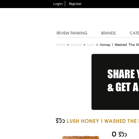
Login
Register
REVIEW RANKING
BRANDS
CATE
Home
>
Brands
>
Lush
>
Honey I Washed The K
รีวิว
LUSH HONEY I WASHED THE 
0
รีวิว