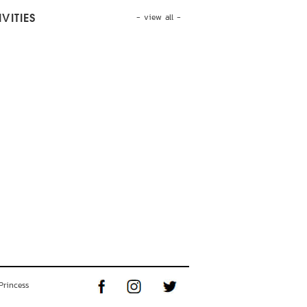
- view all -
VITIES
Princess