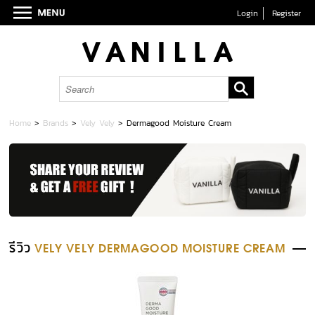
Login
Register
Home
>
Brands
>
Vely Vely
>
Dermagood Moisture Cream
รีวิว
VELY VELY DERMAGOOD MOISTURE CREAM