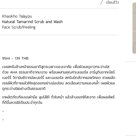
เขียนรีวิว
Khaokho Talaypu
Natural Tamarind Scrub and Wash
Face Scrub/Peeling
95ml
139 THB
เจลสครับล้างหน้าธรรมชาติสูตรเฉพาะของเขาค้อ เพื่อผิวแลดูขาวกระจ่างใส
ด้วย AHA ธรรมชาติจากมะขาม พร้อมผสานคุณค่าเนเชอรัล อาร์บูตินจากเบียร์
เบอร์รี่ วิตามินซีจากมัลเบอร์รี่ และเนเชอรัล สครับบีดส์จากแอพริคอต ช่วยผลัด
เซลล์ผิวที่ตายแล้วให้หลุดออกอย่างอ่อนโยน ลดเลือนความหมองคล้ำ เผยผิวแล
ดูกระจ่างใสอย่างเป็นธรรมชาติ
เทผลิตภัณฑ์ลงบนฝ่ามือ ลูบไล้ให้ ทั่วใบหน้า แล้วล้างออกให้สะอาด เพื่อผลลัพธ์
ที่ดีขึ้นควรใช้เป็นประจำทุกวัน
-
-