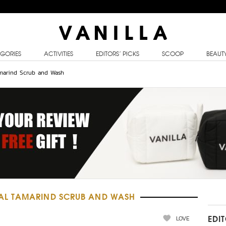
GORIES
ACTIVITIES
EDITORS’ PICKS
SCOOP
BEAUT
amarind Scrub and Wash
L TAMARIND SCRUB AND WASH
LOVE
EDI