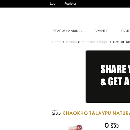
Login
Register
REVIEW RANKING
BRANDS
CATE
Home
>
Brands
>
Khaokho Talaypu
>
Natural T
รีวิว
KHAOKHO TALAYPU NATURA
0
รีวิว