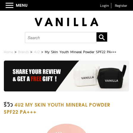
Login
Register
Home
>
Brands
>
4U2
>
My Skin Youth Mineral Powder SPF22 PA+++
รีวิว
4U2 MY SKIN YOUTH MINERAL POWDER
SPF22 PA+++