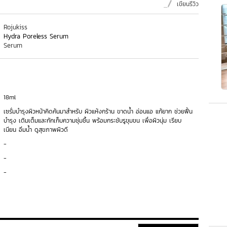
เขียนรีวิว
Rojukiss
Hydra Poreless Serum
Serum
18ml
เซรั่มบำรุงผิวหน้าคิดค้นมาสำหรับ ผิวแห้งกร้าน ขาดน้ำ อ่อนแอ แก้ยาก ช่วยฟื้น
บำรุง เติมเต็มและกักเก็บความชุ่มชื้น พร้อมกระชับรูขุมขน เพื่อผิวนุ่ม เรียบ
เนียน อิ่มน้ำ ดูสุขภาพผิวดี
-
-
-