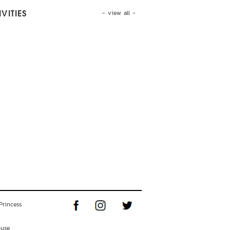
- view all -
VITIES
Princess
ouse