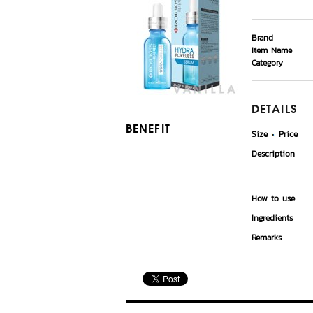
Brand
Item Name
Category
DETAILS
BENEFIT
Size
Price
-
Description
How to use
Ingredients
Remarks