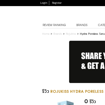
Login
Register
REVIEW RANKING
BRANDS
CATE
Home
>
Brands
>
Rojukiss
>
Hydra Poreless Ser
รีวิว
ROJUKISS HYDRA PORELESS
0
รีวิว