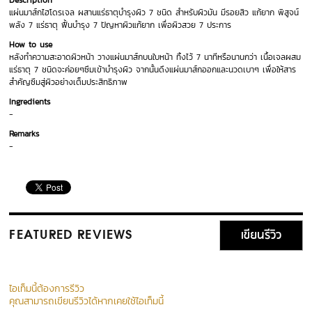
Description
แผ่นมาส์กไฮโดรเจล ผสานแร่ธาตุบำรุงผิว 7 ชนิด สำหรับผิวมัน มีรอยสิว แก้ยาก พิสูจน์
พลัง 7 แร่ธาตุ ฟื้นบำรุง 7 ปัญหาผิวแก้ยาก เพื่อผิวสวย 7 ประการ
How to use
หลังทำความสะอาดผิวหน้า วางแผ่นมาส์กบนใบหน้า ทิ้งไว้ 7 นาทีหรือนานกว่า เนื้อเจลผสม
แร่ธาตุ 7 ชนิดจะค่อยๆซึมเข้าบำรุงผิว จากนั้นดึงแผ่นมาส์กออกและนวดเบาๆ เพื่อให้สาร
สำคัญซึมสู่ผิวอย่างเต็มประสิทธิภาพ
Ingredients
-
Remarks
-
เขียนรีวิว
FEATURED REVIEWS
ไอเท็มนี้ต้องการรีวิว
คุณสามารถเขียนรีวิวได้หากเคยใช้ไอเท็มนี้