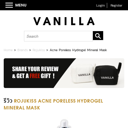
Login
Register
Home
>
Brands
>
Rojukiss
>
Acne Poreless Hydrogel Mineral Mask
รีวิว
ROJUKISS ACNE PORELESS HYDROGEL
MINERAL MASK