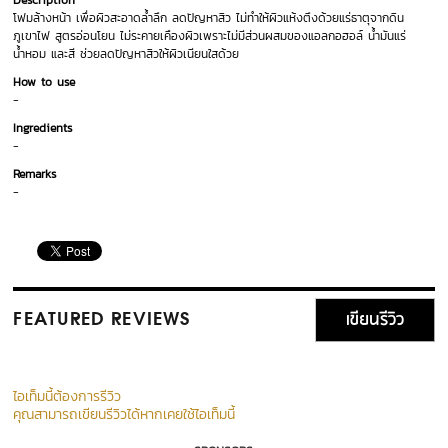
Description
โฟมล้างหน้า เพื่อผิวสะอาดล้ำลึก ลดปัญหาสิว ไม่ทำให้ผิวแห้งตึงด้วยแร่ธาตุจากดิน
ภูเขาไฟ สูตรอ่อนโยน ไม่ระคายเคืองผิวเพราะไม่มีส่วนผสมของแอลกอฮอล์ น้ำมันแร่
น้ำหอม และสี ช่วยลดปัญหาสิวให้ผิวเนียนใสด้วย
How to use
-
Ingredients
-
Remarks
-
เขียนรีวิว
FEATURED REVIEWS
ไอเท็มนี้ต้องการรีวิว
คุณสามารถเขียนรีวิวได้หากเคยใช้ไอเท็มนี้