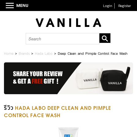
Login
Register
Home
>
Brands
>
Hada Labo
>
Deep Clean and Pimple Control Face Wash
รีวิว
HADA LABO DEEP CLEAN AND PIMPLE
CONTROL FACE WASH