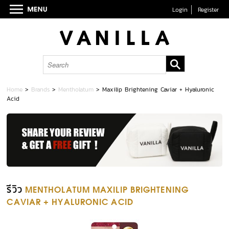
Login
Register
Home
>
Brands
>
Mentholatum
>
Maxilip Brightening Caviar + Hyaluronic
Acid
รีวิว
MENTHOLATUM MAXILIP BRIGHTENING
CAVIAR + HYALURONIC ACID