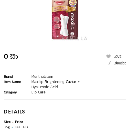
0
รีวิว
LOVE
เขียนรีวิว
Mentholatum
Brand
Maxilip Brightening Caviar +
Item Name
Hyaluronic Acid
Lip Care
Category
DETAILS
Size
Price
3.5g
189 THB