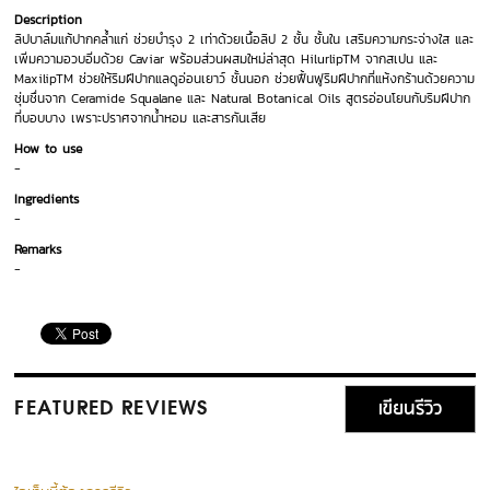
Description
ลิปบาล์มแก้ปากคล้ำแก่ ช่วยบำรุง 2 เท่าด้วยเนื้อลิป 2 ชั้น ชั้นใน เสริมความกระจ่างใส และ
เพิ่มความอวบอิ่มด้วย Caviar พร้อมส่วนผสมใหม่ล่าสุด HilurlipTM จากสเปน และ
MaxilipTM ช่วยให้ริมฝีปากแลดูอ่อนเยาว์ ชั้นนอก ช่วยฟื้นฟูริมฝีปากที่แห้งกร้านด้วยความ
ชุ่มชื่นจาก Ceramide Squalane และ Natural Botanical Oils สูตรอ่อนโยนกับริมฝีปาก
ที่บอบบาง เพราะปราศจากน้ำหอม และสารกันเสีย
How to use
-
Ingredients
-
Remarks
-
เขียนรีวิว
FEATURED REVIEWS