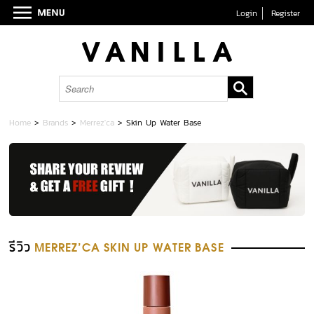
Login
Register
Home
>
Brands
>
Merrez'ca
>
Skin Up Water Base
รีวิว
MERREZ'CA SKIN UP WATER BASE