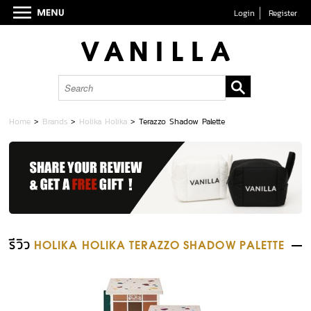
Login
Register
Home
>
Brands
>
Holika Holika
>
Terazzo Shadow Palette
รีวิว
HOLIKA HOLIKA TERAZZO SHADOW PALETTE