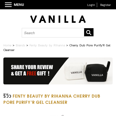
Login
Register
Home
>
Brands
>
Fenty Beauty by Rihanna
>
Cherry Dub Pore Purify'R Gel
Cleanser
รีวิว
FENTY BEAUTY BY RIHANNA CHERRY DUB
PORE PURIFY'R GEL CLEANSER