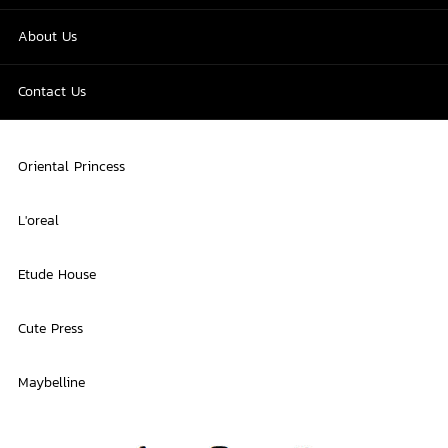
About Us
Contact Us
Oriental Princess
L'oreal
Etude House
Cute Press
Maybelline