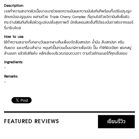
Description
เจลทำความสะอาดผิวเนื้อบางเบาช่วยลดความมันและความมันในทันทีพร้อมทั้งปรับปรุงรูป
ลักษณ์ของรูขุมขน ผสานด้วย Triple Cherry Complex ที่อุดมไปด้วยวิตามินซีเพื่อผิว
กระจ่างใสในทันทีเพื่อผิวดูเปล่งปลั่งสุขภาพดี มีกลิ่นหอมสดชื่นที่ได้แรงบันดาลใจจากเชอร์
รี่บาร์เบโดส
How to use
ใช้ทำความสะอาดทั้งกลางวันและกลางคืนเพื่อขจัดสิ่งสกปรก น้ำมัน สิ่งสกปรก ครีม
กันแดด และเครื่องสำอาง หมุนหัวปั๊มทวนเข็มนาฬิกาเพื่อเปิด ปั๊ม ทำให้ผิวเปียก ฟอกสบู่
ล้างออก แล้วซับให้แห้ง หลีกเลี่ยงบริเวณรอบดวงตา ตามด้วยโทนเนอร์ที่คุณชื่นชอบ
Ingredients
-
Remarks
-
เขียนรีวิว
FEATURED REVIEWS