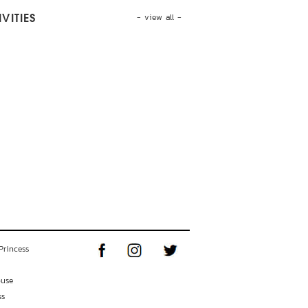
- view all -
VITIES
Princess
ouse
ss