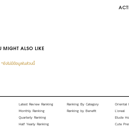
ACTI
 MIGHT ALSO LIKE
*ยังไม่มีข้อมูลในส่วนนี้
Latest Review Ranking
Ranking By Category
Oriental 
Monthly Ranking
Ranking by Benefit
L'oreal
Quarterly Ranking
Etude H
Half Yearly Ranking
Cute Pre