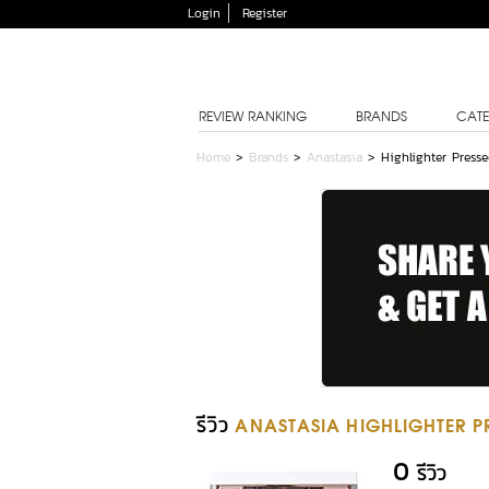
Login
Register
REVIEW RANKING
BRANDS
CATE
Home
>
Brands
>
Anastasia
>
Highlighter Press
รีวิว
ANASTASIA HIGHLIGHTER P
0
รีวิว