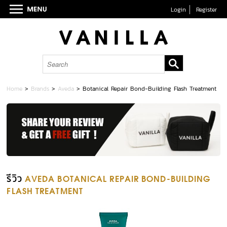
Login
Register
Home
>
Brands
>
Aveda
>
Botanical Repair Bond-Building Flash Treatment
รีวิว
AVEDA BOTANICAL REPAIR BOND-BUILDING
FLASH TREATMENT